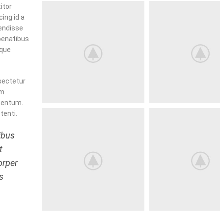
itor
cing id a
pendisse
penatibus
ique
sectetur
em
ementum.
enti.
ibus
t
orper
s