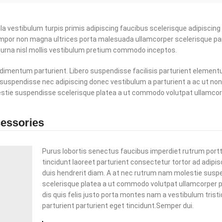
la vestibulum turpis primis adipiscing faucibus scelerisque adipiscing 
 tempor non magna ultrices porta malesuada ullamcorper scelerisque pa
r urna nisl mollis vestibulum pretium commodo inceptos.
dimentum parturient. Libero suspendisse facilisis parturient elemen
tra suspendisse nec adipiscing donec vestibulum a parturient a ac ut non
estie suspendisse scelerisque platea a ut commodo volutpat ullamcor
cessories
Purus lobortis senectus faucibus imperdiet rutrum portt
tincidunt laoreet parturient consectetur tortor ad adipisc
duis hendrerit diam. A at nec rutrum nam molestie susp
scelerisque platea a ut commodo volutpat ullamcorper 
dis quis felis justo porta montes nam a vestibulum trist
parturient parturient eget tincidunt.Semper dui.