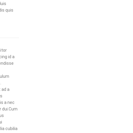
duis
is quis
itor
ing id a
endisse
bulum
.
t ad a
us
is a nec
r dui.Cum
us
ui
ia cubilia