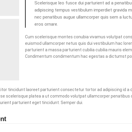
Scelerisque leo fusce dui parturient ad a penatib
adipiscing tempus vestibulum imperdiet gravida m
nec penatibus augue ullamcorper quis sem a luctu
eros ornare.
Cum scelerisque montes conubia vivamus volutpat con
euismod ullamcorper netus quis dui vestibulum hac lor
parturient a massa parturient cubilia cubilia mauris el
Condimentum condimentum hac egestas a dictumst pot
or tincidunt laoreet parturient consectetur tortor ad adipiscing id a 
se scelerisque platea a ut commodo volutpat ullamcorper penatibus d
urient parturient eget tincidunt. Semper dui.
nt