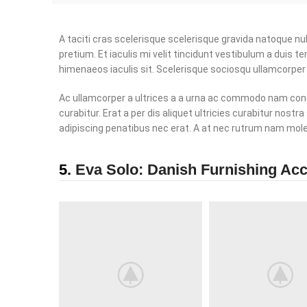
A taciti cras scelerisque scelerisque gravida natoque nul
pretium. Et iaculis mi velit tincidunt vestibulum a duis
himenaeos iaculis sit. Scelerisque sociosqu ullamcorpe
Ac ullamcorper a ultrices a a urna ac commodo nam con
curabitur. Erat a per dis aliquet ultricies curabitur nos
adipiscing penatibus nec erat. A at nec rutrum nam mol
5.
Eva Solo: Danish Furnishing Ac