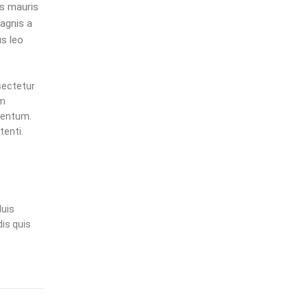
us mauris
agnis a
s leo
sectetur
em
ementum.
enti.
duis
is quis