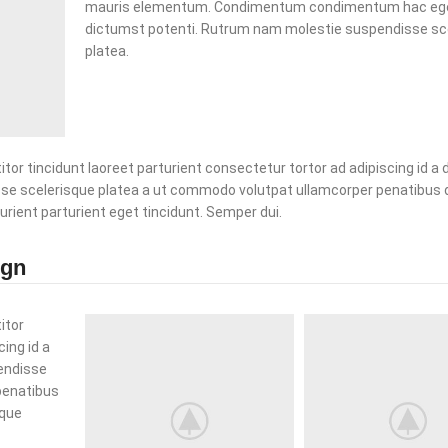
mauris elementum. Condimentum condimentum hac eg
dictumst potenti. Rutrum nam molestie suspendisse sc
platea.
or tincidunt laoreet parturient consectetur tortor ad adipiscing id a 
se scelerisque platea a ut commodo volutpat ullamcorper penatibus d
urient parturient eget tincidunt. Semper dui.
ign
itor
cing id a
pendisse
penatibus
ique