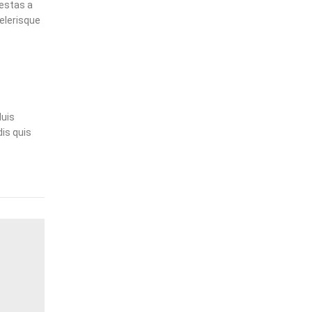
estas a
elerisque
duis
is quis