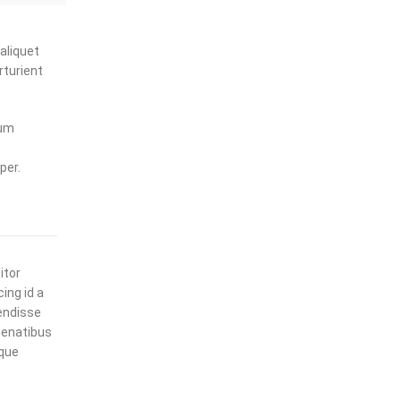
aliquet
rturient
tum
per.
itor
ing id a
endisse
penatibus
ique