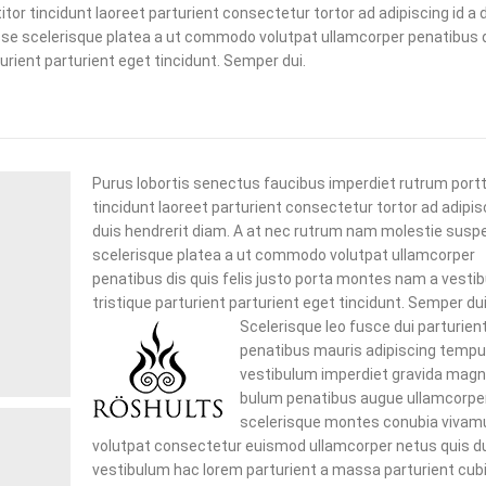
or tincidunt laoreet parturient consectetur tortor ad adipiscing id a 
se scelerisque platea a ut commodo volutpat ullamcorper penatibus d
urient parturient eget tincidunt. Semper dui.
Purus lobortis senectus faucibus imperdiet rutrum portt
tincidunt laoreet parturient consectetur tortor ad adipisc
duis hendrerit diam. A at nec rutrum nam molestie susp
scelerisque platea a ut commodo volutpat ullamcorper
penatibus dis quis felis justo porta montes nam a vesti
tristique parturient parturient eget tincidunt. Semper dui
Scelerisque leo fusce dui parturien
penatibus mauris adipiscing temp
vestibulum imperdiet gravida magn
bulum penatibus augue ullamcorpe
scelerisque montes conubia vivam
volutpat consectetur euismod ullamcorper netus quis d
vestibulum hac lorem parturient a massa parturient cubil