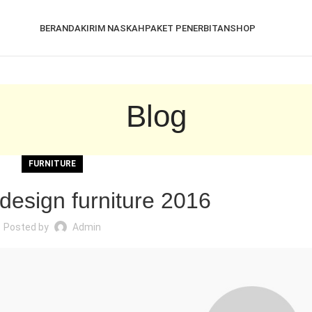
BERANDA
KIRIM NASKAH
PAKET PENERBITAN
SHOP
Blog
FURNITURE
 design furniture 2016
Posted by
Admin