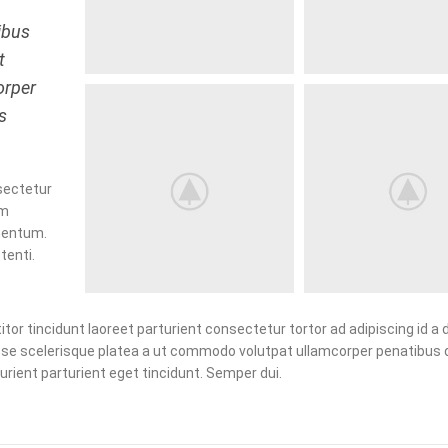
ibus
t
orper
s
sectetur
em
ementum.
enti.
or tincidunt laoreet parturient consectetur tortor ad adipiscing id a 
se scelerisque platea a ut commodo volutpat ullamcorper penatibus d
urient parturient eget tincidunt. Semper dui.