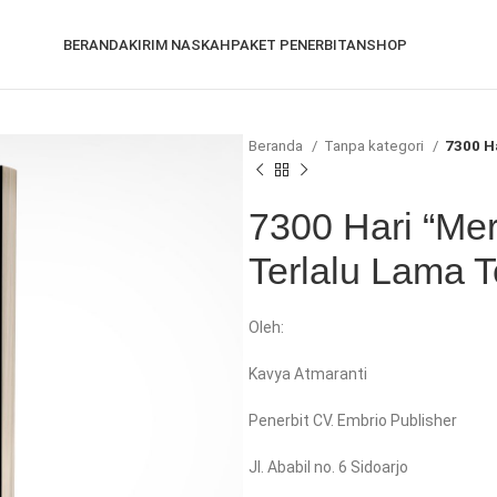
BERANDA
KIRIM NASKAH
PAKET PENERBITAN
SHOP
Beranda
Tanpa kategori
7300 H
7300 Hari “Me
Terlalu Lama T
Oleh:
Kavya Atmaranti
Penerbit CV. Embrio Publisher
Jl. Ababil no. 6 Sidoarjo