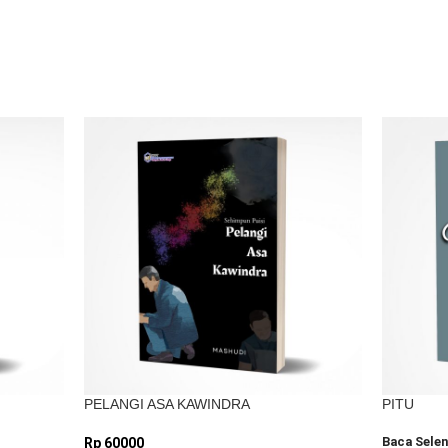
 web saya pada peramban ini untuk komentar saya
PELANGI ASA KAWINDRA
PITU
Baca Sele
Rp
60000