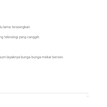
lu lama terasingkan.
ing teknologi yang canggih.
yum layaknya bunga-bunga mekar berseri .