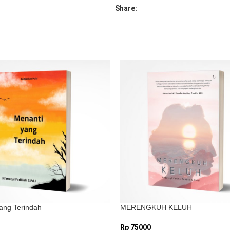
Share:
*
Email
Simpan nama, email, dan situs
berikutnya.
ang Terindah
MERENGKUH KELUH
Rp
75000