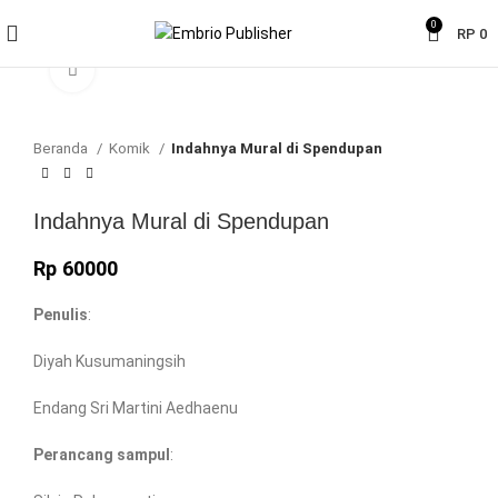
0
RP
0
Click to enlarge
Beranda
Komik
Indahnya Mural di Spendupan
Indahnya Mural di Spendupan
Rp
60000
Penulis
:
Diyah Kusumaningsih
Endang Sri Martini Aedhaenu
Perancang sampul
: