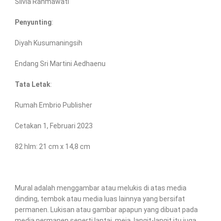
Silvia Rahmawati
Penyunting
:
Diyah Kusumaningsih
Endang Sri Martini Aedhaenu
Tata Letak
:
Rumah Embrio Publisher
Cetakan 1, Februari 2023
82 hlm: 21 cm x 14,8 cm
Mural adalah menggambar atau melukis di atas media
dinding, tembok atau media luas lainnya yang bersifat
permanen. Lukisan atau gambar apapun yang dibuat pada
media permanen seperti lantai, meja, langit-langit itu juga