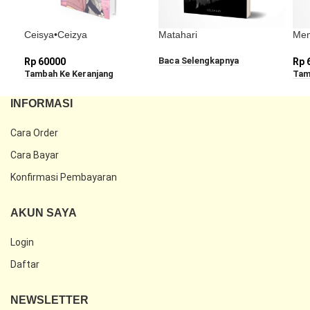
Ceisya•Ceizya
Matahari
Mem
Baca Selengkapnya
Rp
60000
Rp
Tambah Ke Keranjang
Tam
INFORMASI
Cara Order
Cara Bayar
Konfirmasi Pembayaran
AKUN SAYA
Login
Daftar
NEWSLETTER