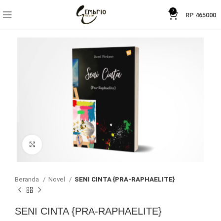
7
RP
465000
Click to enlarge
Beranda
Novel
SENI CINTA {PRA-RAPHAELITE}
SENI CINTA {PRA-RAPHAELITE}